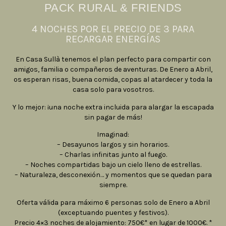
PACK RURAL & FRIENDS
4 NOCHES POR EL PRECIO DE 3 PARA
RECARGAR ENERGÍAS
En Casa Sullà tenemos el plan perfecto para compartir con
amigos, familia o compañeros de aventuras. De Enero a Abril,
os esperan risas, buena comida, copas al atardecer y toda la
casa solo para vosotros.
Y lo mejor: ¡una noche extra incluida para alargar la escapada
sin pagar de más!
Imaginad:
– Desayunos largos y sin horarios.
– Charlas infinitas junto al fuego.
– Noches compartidas bajo un cielo lleno de estrellas.
– Naturaleza, desconexión… y momentos que se quedan para
siempre.
Oferta válida para máximo 6 personas solo de Enero a Abril
(exceptuando puentes y festivos).
Precio 4×3 noches de alojamiento: 750€* en lugar de 1000€.
*