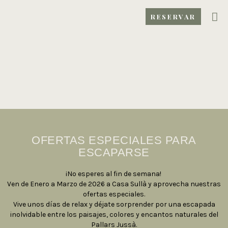
RESERVAR
OFERTAS ESPECIALES PARA
ESCAPARSE
¡No esperes al fin de semana!
Ven de Enero a Marzo de 2026 a Casa Sullà y aprovecha nuestras
ofertas especiales.
Vive unos días de relax y déjate sorprender por una escapada
inolvidable entre los paisajes, colores y encantos naturales del
Pallars Jussà.